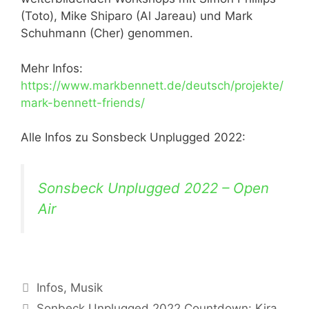
(Toto), Mike Shiparo (Al Jareau) und Mark
Schuhmann (Cher) genommen.
Mehr Infos:
https://www.markbennett.de/deutsch/projekte/
mark-bennett-friends/
Alle Infos zu Sonsbeck Unplugged 2022:
Sonsbeck Unplugged 2022 – Open
Air
Kategorien
Infos
,
Musik
Sonbeck Unplugged 2022 Countdown: Kira