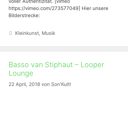
voller Authentizität. [vimeo
https://vimeo.com/273577049] Hier unsere
Bilderstrecke:
Kategorien
Kleinkunst
,
Musik
Basso van Stiphaut – Looper
Lounge
22 April, 2018
von
Son'Kult!