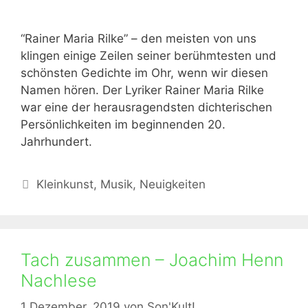
“Rainer Maria Rilke” – den meisten von uns
klingen einige Zeilen seiner berühmtesten und
schönsten Gedichte im Ohr, wenn wir diesen
Namen hören. Der Lyriker Rainer Maria Rilke
war eine der herausragendsten dichterischen
Persönlichkeiten im beginnenden 20.
Jahrhundert.
Kategorien
Kleinkunst
,
Musik
,
Neuigkeiten
Tach zusammen – Joachim Henn
Nachlese
1 Dezember, 2019
von
Son'Kult!