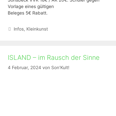
Sonsbeck VVK 18€ / AK 20€. Schüler gegen
Vorlage eines gültigen
Beleges 5€ Rabatt.
Kategorien
Infos
,
Kleinkunst
ISLAND – im Rausch der Sinne
4 Februar, 2024
von
Son'Kult!