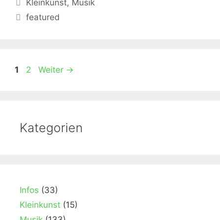
Kategorien
Kleinkunst
,
Musik
Schlagwörter
featured
Seite
Seite
1
2
Weiter
→
Kategorien
Infos
(33)
Kleinkunst
(15)
Musik
(133)