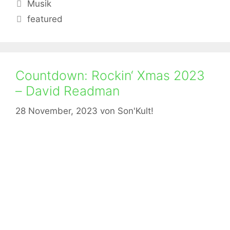
Kategorien
Musik
Schlagwörter
featured
Countdown: Rockin‘ Xmas 2023
– David Readman
28 November, 2023
von
Son'Kult!