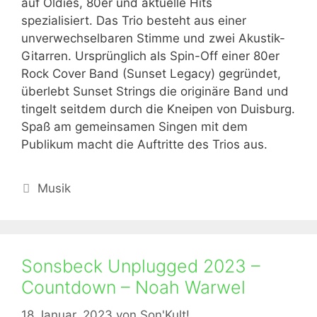
auf Oldies, 80er und aktuelle Hits
spezialisiert. Das Trio besteht aus einer
unverwechselbaren Stimme und zwei Akustik-
Gitarren. Ursprünglich als Spin-Off einer 80er
Rock Cover Band (Sunset Legacy) gegründet,
überlebt Sunset Strings die originäre Band und
tingelt seitdem durch die Kneipen von Duisburg.
Spaß am gemeinsamen Singen mit dem
Publikum macht die Auftritte des Trios aus.
Kategorien
Musik
Sonsbeck Unplugged 2023 –
Countdown – Noah Warwel
18 Januar, 2023
von
Son'Kult!