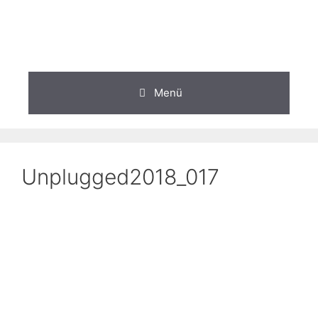
Zum
Inhalt
springen
Menü
Unplugged2018_017